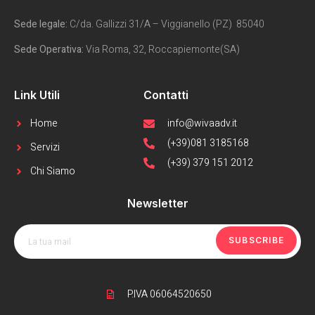
Sede legale:
C/da. Gallizzi 31/A – Viggianello (PZ) 85040
Sede Operativa:
Via Roma, 32, Roccapiemonte(SA)
Link Utili
Contatti
Home
info@wivaadv.it
(+39)081 3185168
Servizi
(+39) 379 151 2012
Chi Siamo
Newsletter
SUBSCRIBE
P.IVA 06064520650