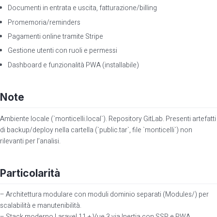
Documenti in entrata e uscita, fatturazione/billing
Promemoria/reminders
Pagamenti online tramite Stripe
Gestione utenti con ruoli e permessi
Dashboard e funzionalità PWA (installabile)
Note
Ambiente locale (`monticelli.local`). Repository GitLab. Presenti artefatti
di backup/deploy nella cartella (`public.tar`, file `monticelli`) non
rilevanti per l’analisi.
Particolarità
– Architettura modulare con moduli dominio separati (Modules/) per
scalabilità e manutenibilità.
– Stack moderno Laravel 11 + Vue 3 via Inertia con SSR e PWA.