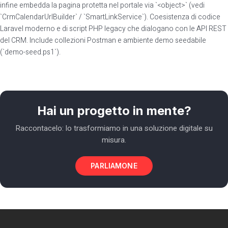
infine embedda la pagina protetta nel portale via `<object>` (vedi
`CrmCalendarUrlBuilder` / `SmartLinkService`). Coesistenza di codice
Laravel moderno e di script PHP legacy che dialogano con le API REST
del CRM. Include collezioni Postman e ambiente demo seedabile
(`demo-seed.ps1`).
Hai un progetto in mente?
Raccontacelo: lo trasformiamo in una soluzione digitale su
misura.
PARLIAMONE