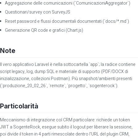
Aggregazione delle comunicazioni (`ComunicazioniAggregator`)
Questionari/survey con SurveyJS
Reset password e flussi documentali documentati (`docs/*.md`)
Generazione QR code e grafici (Chart.js)
Note
Il vero applicativo Laravel è nella sottocartella `app`; la radice contiene
script legacy, log, dump SQL e materiale di supporto (PDF/DOCX di
inizializzazione, collezioni Postman). Più snapshot/ambienti presenti
(`produzione_20_02_26`, `remote`, `progetto`, `sogenterock`).
Particolarità
Meccanismo di integrazione col CRM particolare: richiede un token
JWT a SogenteRock, esegue subito il logout per liberare la sessione,
poi divide il token in 4 parti rimescolate dentro l’URL del plugin CRM,