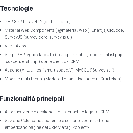
Tecnologie
PHP 8.2 / Laravel 12 (cartella `app`)
Material Web Components (`@material/web`), Chart.js, QRCode,
SurveyJS (survey-core, survey-js-ui)
Vite + Axios
Script PHP legacy lato sito (`restapicrm.php`, `documentlist.php`,
`scadenzelist.php`) come client del CRM
Apache (VirtualHost `smart-space.it`), MySQL (`Survey.sql`)
Modello multi-tenant (Models: Tenant, User, Admin, CrmToken)
Funzionalità principali
Autenticazione e gestione utenti/tenant collegati al CRM
Sezione Calendario scadenze e sezione Documenti che
embeddano pagine del CRM via tag `<object>`