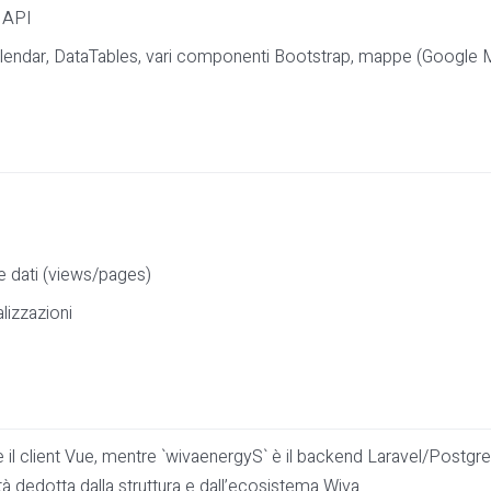
e API
ullCalendar, DataTables, vari componenti Bootstrap, mappe (Googl
e dati (views/pages)
alizzazioni
o è il client Vue, mentre `wivaenergyS` è il backend Laravel/Pos
à dedotta dalla struttura e dall’ecosistema Wiva.