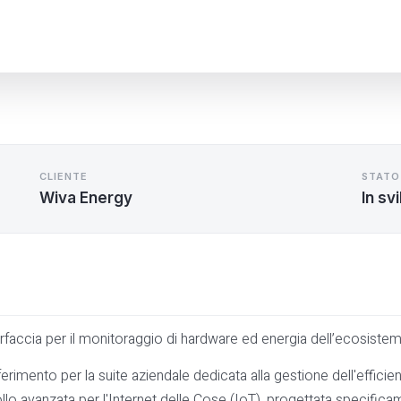
CLIENTE
STATO
Wiva Energy
In sv
rfaccia per il monitoraggio di hardware ed energia dell’ecosiste
erimento per la suite aziendale dedicata alla gestione dell'efficienz
o avanzata per l'Internet delle Cose (IoT), progettata specificame