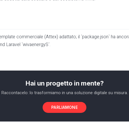
late commerciale (Attex) adattato; il `package.json` ha ancora i
d Laravel `wivaenergyS`.
Hai un progetto in mente?
Raccontacelo: lo trasformiamo in una soluzione digitale su misura.
PARLIAMONE