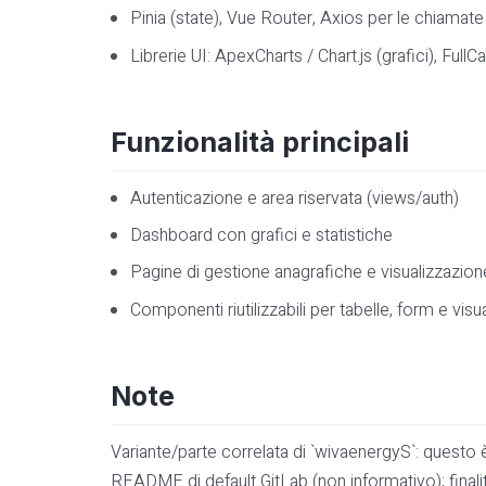
Pinia (state), Vue Router, Axios per le chiamat
Librerie UI: ApexCharts / Chart.js (grafici), F
Funzionalità principali
Autenticazione e area riservata (views/auth)
Dashboard con grafici e statistiche
Pagine di gestione anagrafiche e visualizzazion
Componenti riutilizzabili per tabelle, form e visu
Note
Variante/parte correlata di `wivaenergyS`: quest
README di default GitLab (non informativo); finalit