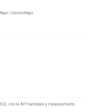
e Maps / jVectorMap)
tgreSQL con le API hardware e measurements.